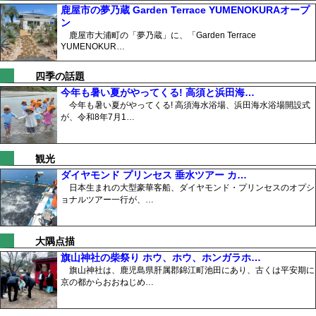
鹿屋市の夢乃蔵 Garden Terrace YUMENOKURAオープ
ン
鹿屋市大浦町の「夢乃蔵」に、「Garden Terrace
YUMENOKUR…
四季の話題
今年も暑い夏がやってくる! 高須と浜田海…
今年も暑い夏がやってくる! 高須海水浴場、浜田海水浴場開設式
が、令和8年7月1…
観光
ダイヤモンド プリンセス 垂水ツアー カ…
日本生まれの大型豪華客船、ダイヤモンド・プリンセスのオプシ
ョナルツアー一行が、…
大隅点描
旗山神社の柴祭り ホウ、ホウ、ホンガラホ…
旗山神社は、鹿児島県肝属郡錦江町池田にあり、古くは平安期に
京の都からおおねじめ…