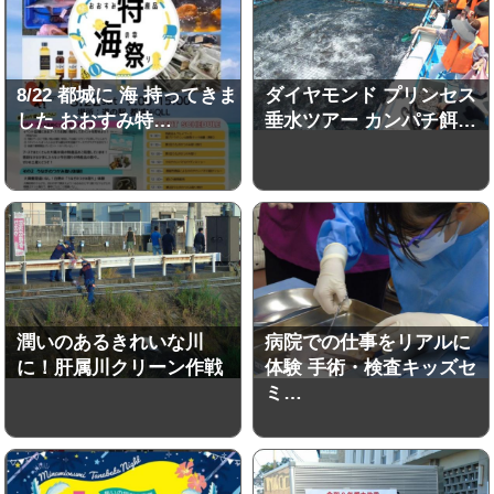
8/22 都城に 海 持ってきま
ダイヤモンド プリンセス
した おおすみ特…
垂水ツアー カンパチ餌…
潤いのあるきれいな川
病院での仕事をリアルに
に！肝属川クリーン作戦
体験 手術・検査キッズセ
ミ…