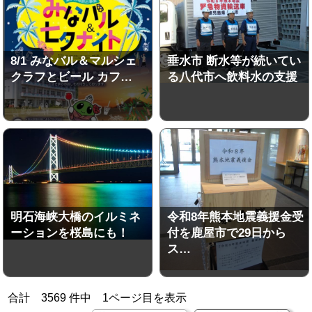
8/1 みなバル＆マルシェ
垂水市 断水等が続いてい
クラフとビール カフ…
る八代市へ飲料水の支援
明石海峡大橋のイルミネ
令和8年熊本地震義援金受
ーションを桜島にも！
付を鹿屋市で29日から
ス…
合計
3569
件中
1
ページ目を表示