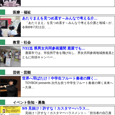
医療・福祉
あたりまえを見つめ直す～みんなで考える介…
「あたりまえ」を見つめ直す～みんなで考える介護と地域～が、
令和8年7月11日、…
教育・社会
7/31迄 県男女共同参画週間 鹿屋でも…
鹿屋市では、市役所庁舎を飛び出し、男女共同参画地域推進員と
ともに街頭キャンペー…
芸術・芸能
世界へ羽ばたけ！中学生フルート奏者の輝く…
TOYBOX presents 次代を担う中学生フルート奏者の輝く未来へ
～久保…
イベント告知・募集
9/9 見抜け！許すな！カスタマーハラス…
見抜け！許すな！カスタマーハラスメント～「担当者の自己責