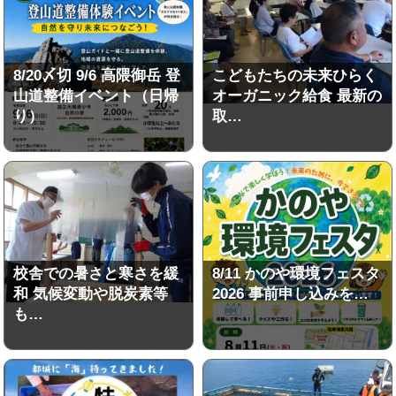
8/20〆切 9/6 高隈御岳 登
こどもたちの未来ひらく
山道整備イベント（日帰
オーガニック給食 最新の
り）
取…
校舎での暑さと寒さを緩
8/11 かのや環境フェスタ
和 気候変動や脱炭素等
2026 事前申し込みを…
も…