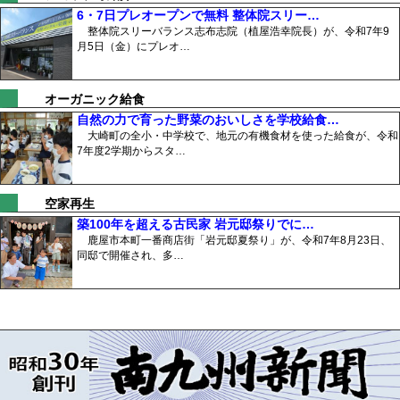
6・7日プレオープンで無料 整体院スリー…
整体院スリーバランス志布志院（植屋浩幸院長）が、令和7年9
月5日（金）にプレオ…
オーガニック給食
自然の力で育った野菜のおいしさを学校給食…
大崎町の全小・中学校で、地元の有機食材を使った給食が、令和
7年度2学期からスタ…
空家再生
築100年を超える古民家 岩元邸祭りでに…
鹿屋市本町一番商店街「岩元邸夏祭り」が、令和7年8月23日、
同邸で開催され、多…