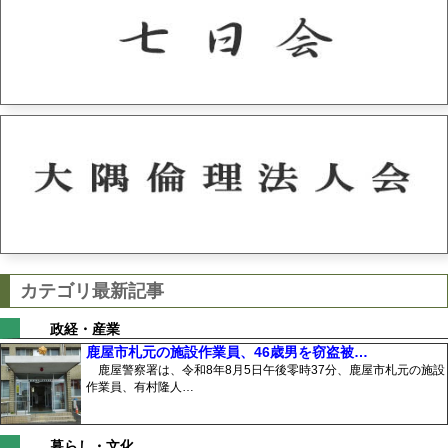
カテゴリ最新記事
政経・産業
鹿屋市札元の施設作業員、46歳男を窃盗被…
鹿屋警察署は、令和8年8月5日午後零時37分、鹿屋市札元の施設
作業員、有村隆人…
暮らし・文化