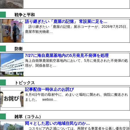
戦争と平和
語り継ぎたい「鹿屋の記憶」 常設展に足を…
語り継ぎたい「鹿屋の記憶」展示コーナーが、2026年7月25日、
鹿屋市観光物産…
防衛
7/27に海自鹿屋基地内の5月発見不発弾を処理
海上自衛隊鹿屋航空基地内において、5月に発見された不発弾の処
理が、関係各部と…
トピックス
記事配信一時休止のお詫び
８月4日午前の取材中に、めまいと嘔吐に襲われ、病院に搬送され
ました。 weboo…
雑草（コラム）
悶々とした思いの地域住民なのか…
コスモピア内之浦については、再開する事業者を公募し優先交渉