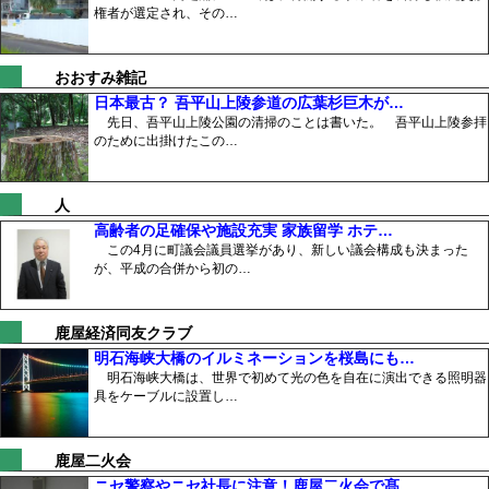
権者が選定され、その…
おおすみ雑記
日本最古？ 吾平山上陵参道の広葉杉巨木が…
先日、吾平山上陵公園の清掃のことは書いた。 吾平山上陵参拝
のために出掛けたこの…
人
高齢者の足確保や施設充実 家族留学 ホテ…
この4月に町議会議員選挙があり、新しい議会構成も決まった
が、平成の合併から初の…
鹿屋経済同友クラブ
明石海峡大橋のイルミネーションを桜島にも…
明石海峡大橋は、世界で初めて光の色を自在に演出できる照明器
具をケーブルに設置し…
鹿屋二火会
ニセ警察やニセ社長に注意！鹿屋二火会で髙…