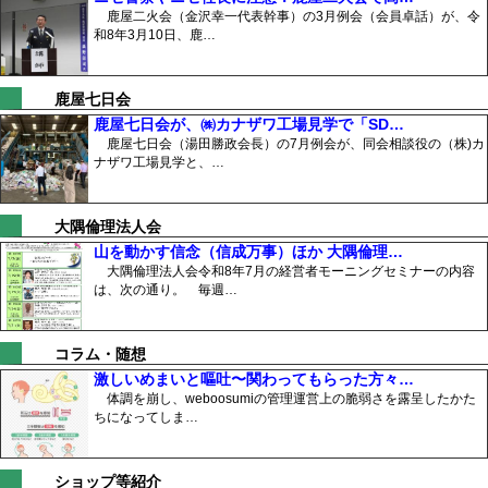
鹿屋二火会（金沢幸一代表幹事）の3月例会（会員卓話）が、令
和8年3月10日、鹿…
鹿屋七日会
鹿屋七日会が、㈱カナザワ工場見学で「SD…
鹿屋七日会（湯田勝政会長）の7月例会が、同会相談役の（株)カ
ナザワ工場見学と、…
大隅倫理法人会
山を動かす信念（信成万事）ほか 大隅倫理…
大隅倫理法人会令和8年7月の経営者モーニングセミナーの内容
は、次の通り。 毎週…
コラム・随想
激しいめまいと嘔吐〜関わってもらった方々…
体調を崩し、weboosumiの管理運営上の脆弱さを露呈したかた
ちになってしま…
ショップ等紹介