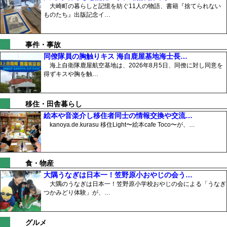
大崎町の暮らしと記憶を紡ぐ11人の物語、書籍『捨てられない
ものたち』出版記念イ…
事件・事故
同僚隊員の胸触りキス 海自鹿屋基地海士長…
海上自衛隊鹿屋航空基地は、2026年8月5日、同僚に対し同意を
得ずキスや胸を触…
移住・田舎暮らし
絵本や音楽介し移住者同士の情報交換や交流…
kanoya.de.kurasu 移住Light〜絵本cafe Toco〜が、…
食・物産
大隅うなぎは日本一！笠野原小おやじの会う…
大隅のうなぎは日本一！笠野原小学校おやじの会による「うなぎ
つかみどり体験」が、…
グルメ