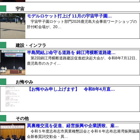
宇宙
モデルロケット打上げ 11月の宇宙甲子園…
宇宙甲子園ロケット部門2026鹿児島大会事前ワークショップの
肝付町会場が、20…
建設・インフラ
半島間結ぶ命守る道路を 錦江湾横断道路建…
第2回錦江湾横断道路建設促進総決起大会が、令和8年7月12日、
鹿児島市のカクイ…
お悔やみ
【お悔やみ申し上げます】 令和8年4月直…
その他
異裏種交流を促進、経営振興や企業誘致、雇…
令和５年度志布志市異業種懇話会と令和６年志布志港湾振興協議
会新春質詞交歓会・異…