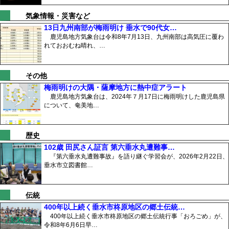
気象情報・災害など
13日九州南部が梅雨明け 垂水で90代女…
鹿児島地方気象台は令和8年7月13日、九州南部は高気圧に覆わ
れておおむね晴れ、…
その他
梅雨明けの大隅・薩摩地方に熱中症アラート
鹿児島地方気象台は、2024年７月17日に梅雨明けした鹿児島県
について、奄美地…
歴史
102歳 田尻さん証言 第六垂水丸遭難事…
『第六垂水丸遭難事故』を語り継ぐ学習会が、2026年2月22日、
垂水市立図書館…
伝統
400年以上続く垂水市柊原地区の郷土伝統…
400年以上続く垂水市柊原地区の郷土伝統行事「おろごめ」が、
令和8年6月6日早…