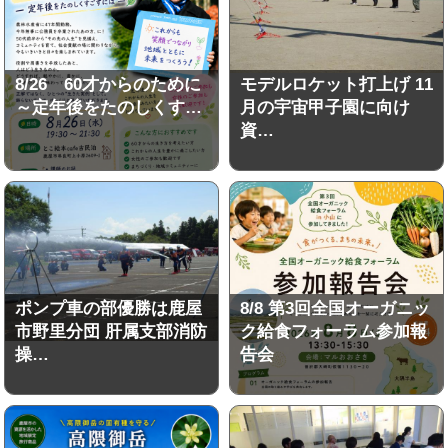
8/26 60才からのために
モデルロケット打上げ 11
～定年後をたのしくす…
月の宇宙甲子園に向け
資…
ポンプ車の部優勝は鹿屋
8/8 第3回全国オーガニッ
市野里分団 肝属支部消防
ク給食フォーラム参加報
操…
告会