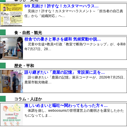
9/9 見抜け！許すな！カスタマーハラス…
見抜け！許すな！カスタマーハラスメント～「担当者の自己責
任」から「組織対応」へ…
食・自然・観光
校舎での暑さと寒さを緩和 気候変動や脱…
児童や生徒×教員×行政「教室で断熱ワークショップ」が、令和8
年7月27日、28…
歴史・平和
語り継ぎたい「鹿屋の記憶」 常設展に足を…
語り継ぎたい「鹿屋の記憶」展示コーナーが、2026年7月25日、
鹿屋市観光物産…
コラム・人ほか
激しいめまいと嘔吐〜関わってもらった方々…
体調を崩し、weboosumiの管理運営上の脆弱さを露呈したかた
ちになってしま…