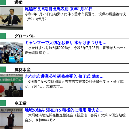
選挙
尾脇市長 5期目出馬表明 来年1月26日…
令和9年1月26日任期満了に伴う垂水市長選で、現職の尾脇雅弥氏
（59）が5月2…
グローバル
ミャンマーで大切なお祭り 水かけまつりを…
水かけまつりin大隅2026が、令和8年7月25日、養護老人ホーム
寿光園園庭で…
農林水産
志布志市農業公社研修生受入 修了式 励ま…
令和8年度公益財団法人志布志市農業公社研修生受入・修了式
が、7月7日、志布志市…
商工業
地域の強み 潜在力を積極的に活用 活力あ…
大隅経済地域開発推進協議会（新屋浩一会長）の第32回定期総
会が、令和8年7月2…