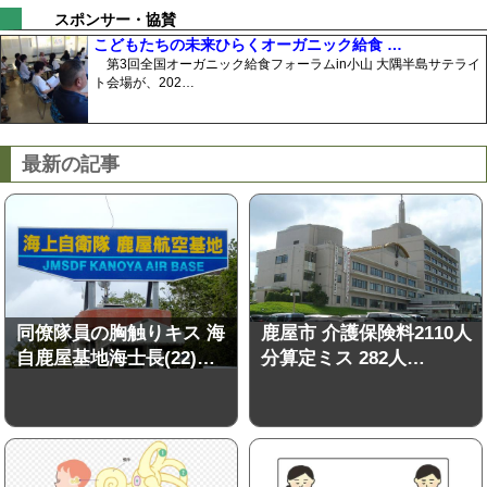
スポンサー・協賛
こどもたちの未来ひらくオーガニック給食 …
第3回全国オーガニック給食フォーラムin小山 大隅半島サテライ
ト会場が、202…
最新の記事
同僚隊員の胸触りキス 海
鹿屋市 介護保険料2110人
自鹿屋基地海士長(22)…
分算定ミス 282人…