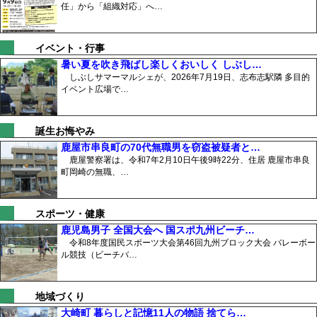
任」から「組織対応」へ…
イベント・行事
暑い夏を吹き飛ばし楽しくおいしく しぶし…
しぶしサマーマルシェが、2026年7月19日、志布志駅隣 多目的
イベント広場で…
誕生お悔やみ
鹿屋市串良町の70代無職男を窃盗被疑者と…
鹿屋警察署は、令和7年2月10日午後9時22分、住居 鹿屋市串良
町岡崎の無職、…
スポーツ・健康
鹿児島男子 全国大会へ 国スポ九州ビーチ…
令和8年度国民スポーツ大会第46回九州ブロック大会 バレーボー
ル競技（ビーチバ…
地域づくり
大崎町 暮らしと記憶11人の物語 捨てら…