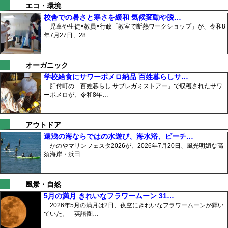
エコ・環境
校舎での暑さと寒さを緩和 気候変動や脱…
児童や生徒×教員×行政「教室で断熱ワークショップ」が、令和8
年7月27日、28…
オーガニック
学校給食にサワーポメロ納品 百姓暮らしサ…
肝付町の「百姓暮らし サブレガミストアー」で収穫されたサワ
ーポメロが、令和8年…
アウトドア
遠浅の海ならではの水遊び、海水浴、ビーチ…
かのやマリンフェスタ2026が、2026年7月20日、風光明媚な高
須海岸・浜田…
風景・自然
5月の満月 きれいなフラワームーン 31…
2026年5月の満月は2日、夜空にきれいなフラワームーンが輝い
ていた。 英語圏…