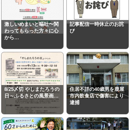
激しいめまいと嘔吐〜関
記事配信一時休止のお詫
わってもらった方々に心
び
から…
8/25〆切 やしまたろうの
住居不詳の40歳男を鹿屋
日～ふるさとの風景画…
市内飲食店で傷害により
逮捕