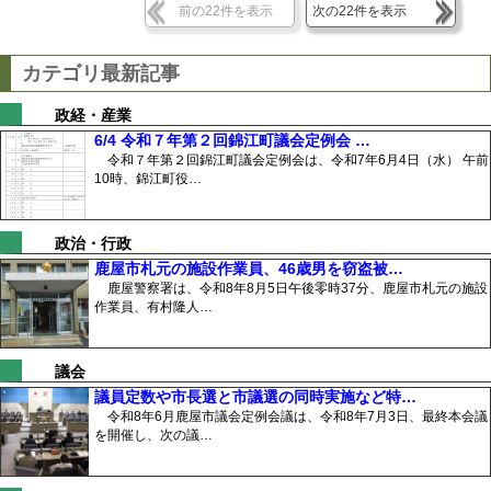
前の22件を表示
次の22件を表示
カテゴリ最新記事
政経・産業
6/4 令和７年第２回錦江町議会定例会 …
令和７年第２回錦江町議会定例会は、令和7年6月4日（水） 午前
10時、錦江町役…
政治・行政
鹿屋市札元の施設作業員、46歳男を窃盗被…
鹿屋警察署は、令和8年8月5日午後零時37分、鹿屋市札元の施設
作業員、有村隆人…
議会
議員定数や市長選と市議選の同時実施など特…
令和8年6月鹿屋市議会定例会議は、令和8年7月3日、最終本会議
を開催し、次の議…