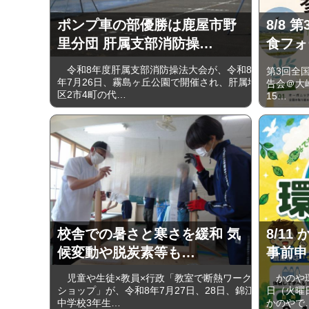
ポンプ車の部優勝は鹿屋市野
8/8
里分団 肝属支部消防操…
食フォ
令和8年度肝属支部消防操法大会が、令和8
第3回全
年7月26日、霧島ヶ丘公園で開催され、肝属地
告会＠大崎
区2市4町の代…
15…
校舎での暑さと寒さを緩和 気
8/11
候変動や脱炭素等も…
事前申
児童や生徒×教員×行政「教室で断熱ワーク
かのや環
ショップ」が、令和8年7月27日、28日、錦江
日（火曜
中学校3年生…
かのやで