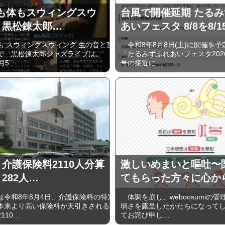
 心も体もスウィングスウ
台風で開催延期 たる
 黒松錬太郎…
あいフェスタ 8/8を8/1
 スウィングスウィング 生の音と言
令和8年8月8日(土)に開催を予
で 黒松錬太郎ジャズライブは、
「たるみずふれあいフェスタ202
9⽉5…
号の接近に…
 介護保険料2110人分算
激しいめまいと嘔吐〜
282人…
てもらった方々に心か
令和8年8月4日、介護保険料の特別
体調を崩し、weboosumiの
本来より高い保険料が天引きされる
弱さを露呈したかたちになって
110…
てお詫び申し…