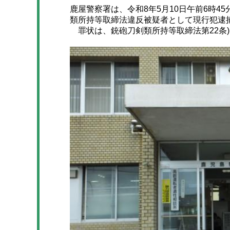
鹿屋警察署は、令和8年5月10日午前6時4
類所持等取締法違反被疑者として現行犯逮
罪状は、銃砲刀剣類所持等取締法第22条)