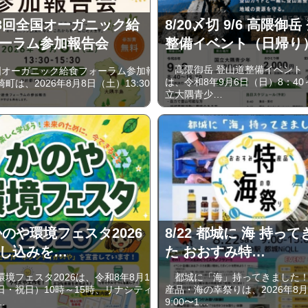
 第3回全国オーガニック給
8/20〆切 9/6 高隈御
ーラム参加報告会
整備イベント（日帰り
高隈御岳 登山道整備イベント
国オーガニック給食フォーラム参加報
は、令和8年9月6日（日）8：40
町は、2026年8月8日（土）13:30-
立大隅青少…
 かのや環境フェスタ2026
8/22 都城に 海 持っ
し込みを…
た おおすみ特…
境フェスタ2026は、令和8年8月11
都城に「海」持ってきました！
日・祝日）10時～15時、リナシティ
産品・海の幸祭りは、2026年8月
…
9:00〜1…