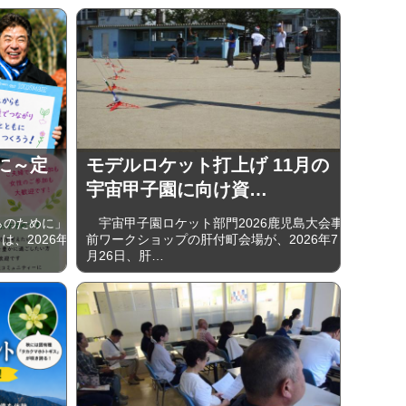
めに～定
モデルロケット打上げ 11月の
宇宙甲子園に向け資…
らのために」
宇宙甲子園ロケット部門2026鹿児島大会事
、2026年
前ワークショップの肝付町会場が、2026年7
月26日、肝…