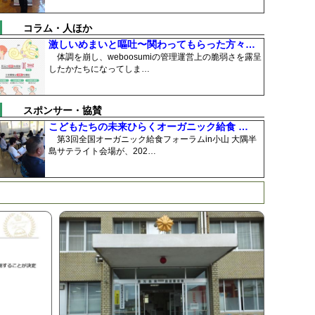
コラム・人ほか
激しいめまいと嘔吐〜関わってもらった方々…
体調を崩し、weboosumiの管理運営上の脆弱さを露呈
したかたちになってしま…
スポンサー・協賛
こどもたちの未来ひらくオーガニック給食 …
第3回全国オーガニック給食フォーラムin小山 大隅半
島サテライト会場が、202…