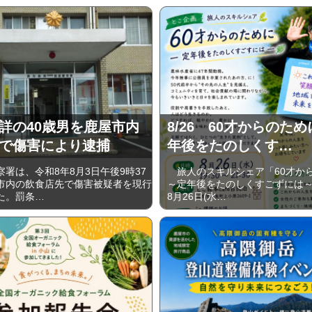
詳の40歳男を鹿屋市内
8/26 60才からのた
で傷害により逮捕
年後をたのしくす…
署は、令和8年8月3日午後9時37
旅人のスキルシェア「60才か
市内の飲食店先で傷害被疑者を現行
～定年後をたのしくすごずには～は
た。罰条…
8月26日(水…