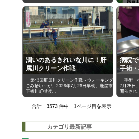
潤いのあるきれいな川に！肝
病院で
属川クリーン作戦
手術・
第43回肝属川クリーン作戦～ウォーキング
手術・検
ごみ拾い～が、2026年7月26日早朝、鹿屋市
7月25
下祓川町樋渡…
開催され
合計
3573
件中
1
ページ目を表示
カテゴリ最新記事