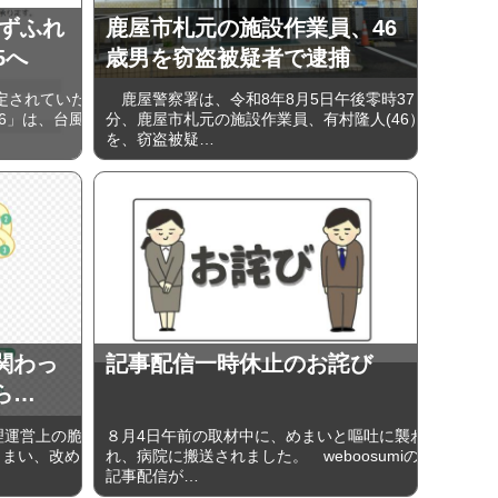
みずふれ
鹿屋市札元の施設作業員、46
5へ
歳男を窃盗被疑者で逮捕
定されていた
鹿屋警察署は、令和8年8月5日午後零時37
6」は、台風
分、鹿屋市札元の施設作業員、有村隆人(46）
を、窃盗被疑…
関わっ
記事配信一時休止のお詫び
ら…
管理運営上の脆
８月4日午前の取材中に、めまいと嘔吐に襲わ
しまい、改め
れ、病院に搬送されました。 weboosumiの
記事配信が…