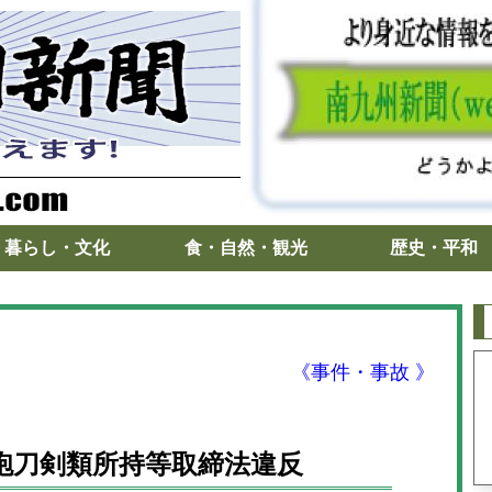
暮らし・文化
食・自然・観光
歴史・平和
《事件・事故 》
砲刀剣類所持等取締法違反