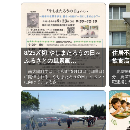
8/25〆切 やしまたろうの日～
住居不
ふるさとの風景画…
飲食店
南大隅町では、令和8年9月13日（日曜日）
鹿屋警察
に開催される「やしまたろうの日」イベント
分、鹿屋
に向けて、ふるさ…
犯逮捕し