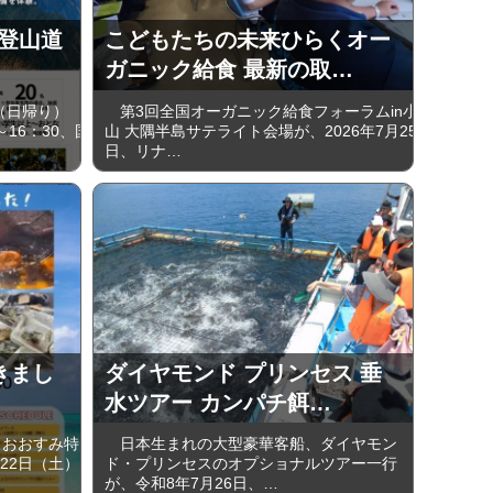
岳 登山道
こどもたちの未来ひらくオー
）
ガニック給食 最新の取…
（日帰り）
第3回全国オーガニック給食フォーラムin小
～16：30、国
山 大隅半島サテライト会場が、2026年7月25
日、リナ…
てきまし
ダイヤモンド プリンセス 垂
水ツアー カンパチ餌…
おおすみ特
日本生まれの大型豪華客船、ダイヤモン
22日（土）
ド・プリンセスのオプショナルツアー一行
が、令和8年7月26日、…