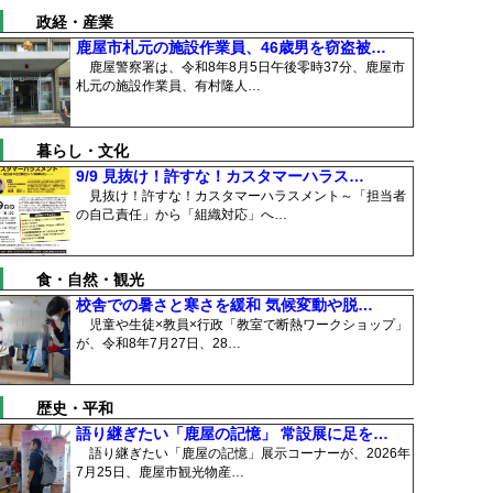
政経・産業
鹿屋市札元の施設作業員、46歳男を窃盗被…
鹿屋警察署は、令和8年8月5日午後零時37分、鹿屋市
札元の施設作業員、有村隆人…
暮らし・文化
9/9 見抜け！許すな！カスタマーハラス…
見抜け！許すな！カスタマーハラスメント～「担当者
の自己責任」から「組織対応」へ…
食・自然・観光
校舎での暑さと寒さを緩和 気候変動や脱…
児童や生徒×教員×行政「教室で断熱ワークショップ」
が、令和8年7月27日、28…
歴史・平和
語り継ぎたい「鹿屋の記憶」 常設展に足を…
語り継ぎたい「鹿屋の記憶」展示コーナーが、2026年
7月25日、鹿屋市観光物産…