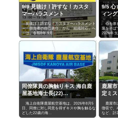
9/9 見抜け！許すな！カスタ
9/5
マーハラスメント
ィング
見抜け！許すな！カスタマーハラスメント
心も体も
～「担当者の自己責任」から「組織対応」へ
葉をそば
～は、令和8年 9月…
2026年 
同僚隊員の胸触りキス 海自鹿
鹿屋市
屋基地海士長(22)…
定ミス 
海上自衛隊鹿屋航空基地は、2026年8月5
鹿屋市は
日、同僚に対し同意を得ずキスや胸を触るな
徴収で、
どした22歳の海…
など、計2