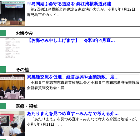
半島間結ぶ命守る道路を 錦江湾横断道路建…
第2回錦江湾横断道路建設促進総決起大会が、令和8年7月12日、
鹿児島市のカクイ…
お悔やみ
【お悔やみ申し上げます】 令和8年4月直…
その他
異裏種交流を促進、経営振興や企業誘致、雇…
令和５年度志布志市異業種懇話会と令和６年志布志港湾振興協議
会新春質詞交歓会・異…
医療・福祉
あたりまえを見つめ直す～みんなで考える介…
「あたりまえ」を見つめ直す～みんなで考える介護と地域～が、
令和8年7月11日、…