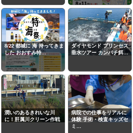
8/22 都城に 海 持ってきま
ダイヤモンド プリンセス
した おおすみ特…
垂水ツアー カンパチ餌…
潤いのあるきれいな川
病院での仕事をリアルに
に！肝属川クリーン作戦
体験 手術・検査キッズセ
ミ…