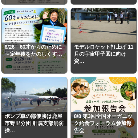
8/26 60才からのために
モデルロケット打上げ 11
～定年後をたのしくす…
月の宇宙甲子園に向け
資…
ポンプ車の部優勝は鹿屋
8/8 第3回全国オーガニッ
市野里分団 肝属支部消防
ク給食フォーラム参加報
操…
告会