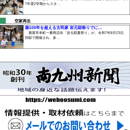
7年度2学期からスタ…
空家再生
築100年を超える古民家 岩元邸祭りでに…
鹿屋市本町一番商店街「岩元邸夏祭り」が、令和7年8月23日、
同邸で開催され、多…