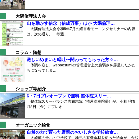
大隅倫理法人会
山を動かす信念（信成万事）ほか 大隅倫理…
大隅倫理法人会令和8年7月の経営者モーニングセミナーの内容
は、次の通り。 毎週…
コラム・随想
激しいめまいと嘔吐〜関わってもらった方々…
体調を崩し、weboosumiの管理運営上の脆弱さを露呈したかた
ちになってしま…
ショップ等紹介
6・7日プレオープンで無料 整体院スリー…
整体院スリーバランス志布志院（植屋浩幸院長）が、令和7年9
月5日（金）にプレオ…
オーガニック給食
自然の力で育った野菜のおいしさを学校給食…
大崎町の全小・中学校で、地元の有機食材を使った給食が、令和