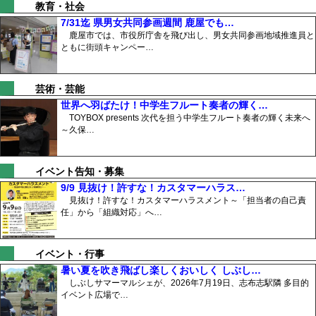
教育・社会
7/31迄 県男女共同参画週間 鹿屋でも…
鹿屋市では、市役所庁舎を飛び出し、男女共同参画地域推進員と
ともに街頭キャンペー…
芸術・芸能
世界へ羽ばたけ！中学生フルート奏者の輝く…
TOYBOX presents 次代を担う中学生フルート奏者の輝く未来へ
～久保…
イベント告知・募集
9/9 見抜け！許すな！カスタマーハラス…
見抜け！許すな！カスタマーハラスメント～「担当者の自己責
任」から「組織対応」へ…
イベント・行事
暑い夏を吹き飛ばし楽しくおいしく しぶし…
しぶしサマーマルシェが、2026年7月19日、志布志駅隣 多目的
イベント広場で…