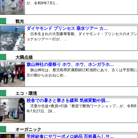
が、令和8年7月1…
観光
ダイヤモンド プリンセス 垂水ツアー カ…
日本生まれの大型豪華客船、ダイヤモンド・プリンセスのオプシ
ョナルツアー一行が、…
大隅点描
旗山神社の柴祭り ホウ、ホウ、ホンガラホ…
旗山神社は、鹿児島県肝属郡錦江町池田にあり、古くは平安期に
京の都からおおねじめ…
エコ・環境
校舎での暑さと寒さを緩和 気候変動や脱…
児童や生徒×教員×行政「教室で断熱ワークショップ」が、令和8
年7月27日、28…
オーガニック
学校給食にサワーポメロ納品 百姓暮らしサ…