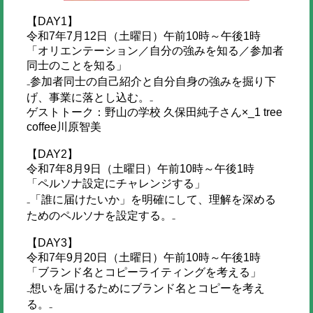
【DAY1】
令和7年7月12日（土曜日）午前10時～午後1時
「オリエンテーション／自分の強みを知る／参加者
同士のことを知る」
₋参加者同士の自己紹介と自分自身の強みを掘り下
げ、事業に落とし込む。₋
ゲストトーク：野山の学校 久保田純子さん×_1 tree
coffee川原智美
【DAY2】
令和7年8月9日（土曜日）午前10時～午後1時
「ペルソナ設定にチャレンジする」
₋「誰に届けたいか」を明確にして、理解を深める
ためのペルソナを設定する。₋
【DAY3】
令和7年9月20日（土曜日）午前10時～午後1時
「ブランド名とコピーライティングを考える」
₋想いを届けるためにブランド名とコピーを考え
る。₋