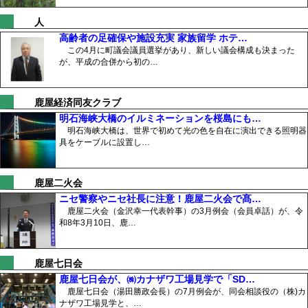
人
高齢者の足確保や施設充実 家族留学 ホテ…
この4月に町議会議員選挙があり、新しい議会構成も決まった
が、平成の合併から初の…
鹿屋経済同友クラブ
明石海峡大橋のイルミネーションを桜島にも…
明石海峡大橋は、世界で初めて光の色を自在に演出できる照明器
具をケーブルに設置し…
鹿屋二火会
ニセ警察やニセ社長に注意！鹿屋二火会で髙…
鹿屋二火会（金沢幸一代表幹事）の3月例会（会員卓話）が、令
和8年3月10日、鹿…
鹿屋七日会
鹿屋七日会が、㈱カナザワ工場見学で「SD…
鹿屋七日会（湯田勝政会長）の7月例会が、同会相談役の（株)カ
ナザワ工場見学と、…