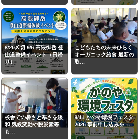
8/20〆切 9/6 高隈御岳 登
こどもたちの未来ひらく
山道整備イベント（日帰
オーガニック給食 最新の
り）
取…
校舎での暑さと寒さを緩
8/11 かのや環境フェスタ
和 気候変動や脱炭素等
2026 事前申し込みを…
も…