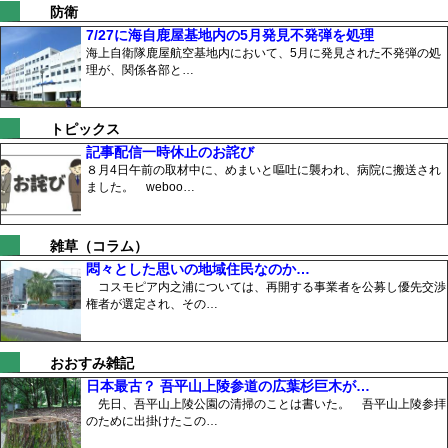
防衛
7/27に海自鹿屋基地内の5月発見不発弾を処理
海上自衛隊鹿屋航空基地内において、5月に発見された不発弾の処
理が、関係各部と…
トピックス
記事配信一時休止のお詫び
８月4日午前の取材中に、めまいと嘔吐に襲われ、病院に搬送され
ました。 weboo…
雑草（コラム）
悶々とした思いの地域住民なのか…
コスモピア内之浦については、再開する事業者を公募し優先交渉
権者が選定され、その…
おおすみ雑記
日本最古？ 吾平山上陵参道の広葉杉巨木が…
先日、吾平山上陵公園の清掃のことは書いた。 吾平山上陵参拝
のために出掛けたこの…