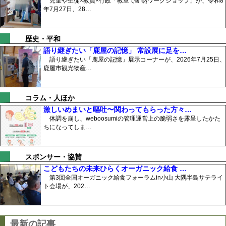
児童や生徒×教員×行政「教室で断熱ワークショップ」が、令和8
年7月27日、28…
歴史・平和
語り継ぎたい「鹿屋の記憶」 常設展に足を…
語り継ぎたい「鹿屋の記憶」展示コーナーが、2026年7月25日、
鹿屋市観光物産…
コラム・人ほか
激しいめまいと嘔吐〜関わってもらった方々…
体調を崩し、weboosumiの管理運営上の脆弱さを露呈したかた
ちになってしま…
スポンサー・協賛
こどもたちの未来ひらくオーガニック給食 …
第3回全国オーガニック給食フォーラムin小山 大隅半島サテライ
ト会場が、202…
最新の記事