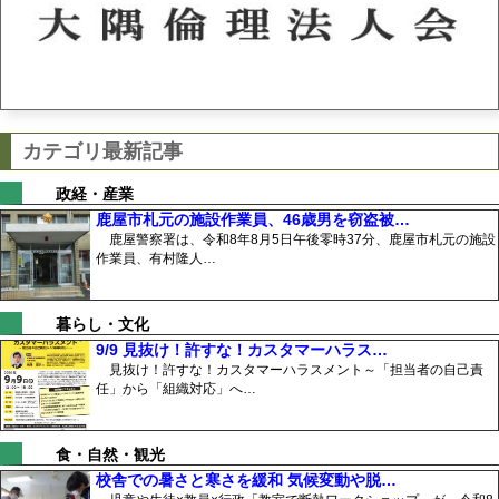
カテゴリ最新記事
政経・産業
鹿屋市札元の施設作業員、46歳男を窃盗被…
鹿屋警察署は、令和8年8月5日午後零時37分、鹿屋市札元の施設
作業員、有村隆人…
暮らし・文化
9/9 見抜け！許すな！カスタマーハラス…
見抜け！許すな！カスタマーハラスメント～「担当者の自己責
任」から「組織対応」へ…
食・自然・観光
校舎での暑さと寒さを緩和 気候変動や脱…