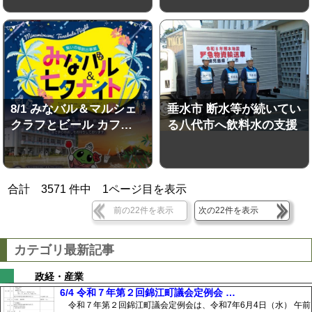
8/1 みなバル＆マルシェ
垂水市 断水等が続いてい
クラフとビール カフ…
る八代市へ飲料水の支援
合計
3571
件中
1
ページ目を表示
前の22件を表示
次の22件を表示
カテゴリ最新記事
政経・産業
6/4 令和７年第２回錦江町議会定例会 …
令和７年第２回錦江町議会定例会は、令和7年6月4日（水） 午前