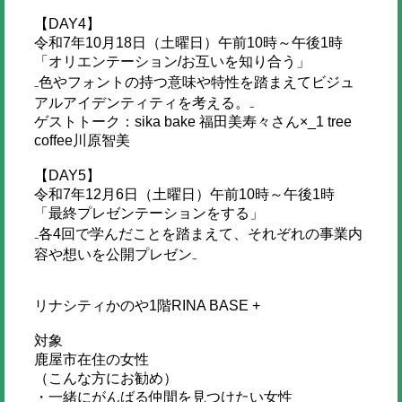
【DAY4】
令和7年10月18日（土曜日）午前10時～午後1時
「オリエンテーション/お互いを知り合う」
₋色やフォントの持つ意味や特性を踏まえてビジュ
アルアイデンティティを考える。₋
ゲストトーク：sika bake 福田美寿々さん×_1 tree
coffee川原智美
【DAY5】
令和7年12月6日（土曜日）午前10時～午後1時
「最終プレゼンテーションをする」
₋各4回で学んだことを踏まえて、それぞれの事業内
容や想いを公開プレゼン₋
リナシティかのや1階RINA BASE +
対象
鹿屋市在住の女性
（こんな方にお勧め）
・一緒にがんばる仲間を見つけたい女性