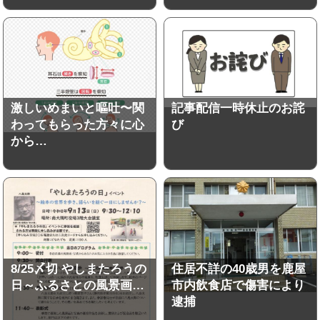
激しいめまいと嘔吐〜関
記事配信一時休止のお詫
わってもらった方々に心
び
から…
8/25〆切 やしまたろうの
住居不詳の40歳男を鹿屋
日～ふるさとの風景画…
市内飲食店で傷害により
逮捕