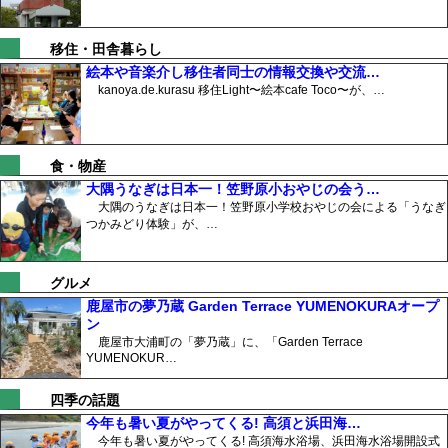
移住・田舎暮らし
絵本や音楽介し移住者同士の情報交換や交流…
kanoya.de.kurasu 移住Light〜絵本cafe Toco〜が、…
食・物産
大隅うなぎは日本一！笠野原小おやじの会う…
大隅のうなぎは日本一！笠野原小学校おやじの会による「うなぎ
つかみどり体験」が、…
グルメ
鹿屋市の夢乃蔵 Garden Terrace YUMENOKURAオープ
ン
鹿屋市大浦町の「夢乃蔵」に、「Garden Terrace
YUMENOKUR…
四季の話題
今年も暑い夏がやってくる! 高須と浜田海…
今年も暑い夏がやってくる! 高須海水浴場、浜田海水浴場開設式