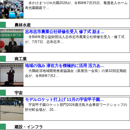
水かけまつりin大隅2026が、令和8年7月25日、養護老人ホーム
寿光園園庭で…
農林水産
志布志市農業公社研修生受入 修了式 励ま…
令和8年度公益財団法人志布志市農業公社研修生受入・修了式
が、7月7日、志布志市…
商工業
地域の強み 潜在力を積極的に活用 活力あ…
大隅経済地域開発推進協議会（新屋浩一会長）の第32回定期総
会が、令和8年7月2…
宇宙
モデルロケット打上げ 11月の宇宙甲子園…
宇宙甲子園ロケット部門2026鹿児島大会事前ワークショップの
肝付町会場が、20…
建設・インフラ