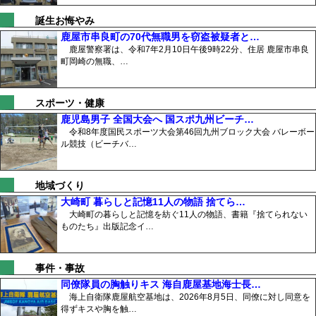
誕生お悔やみ
鹿屋市串良町の70代無職男を窃盗被疑者と…
鹿屋警察署は、令和7年2月10日午後9時22分、住居 鹿屋市串良
町岡崎の無職、…
スポーツ・健康
鹿児島男子 全国大会へ 国スポ九州ビーチ…
令和8年度国民スポーツ大会第46回九州ブロック大会 バレーボー
ル競技（ビーチバ…
地域づくり
大崎町 暮らしと記憶11人の物語 捨てら…
大崎町の暮らしと記憶を紡ぐ11人の物語、書籍『捨てられない
ものたち』出版記念イ…
事件・事故
同僚隊員の胸触りキス 海自鹿屋基地海士長…
海上自衛隊鹿屋航空基地は、2026年8月5日、同僚に対し同意を
得ずキスや胸を触…