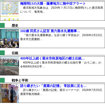
梅雨明けの大隅・薩摩地方に熱中症アラート
鹿児島地方気象台は、2024年７月17日に梅雨明けした鹿児島県
について、奄美地…
歴史
102歳 田尻さん証言 第六垂水丸遭難事…
『第六垂水丸遭難事故』を語り継ぐ学習会が、2026年2月22日、
垂水市立図書館…
伝統
400年以上続く垂水市柊原地区の郷土伝統…
400年以上続く垂水市柊原地区の郷土伝統行事「おろごめ」が、
令和8年6月6日早…
戦争と平和
語り継ぎたい「鹿屋の記憶」 常設展に足を…
語り継ぎたい「鹿屋の記憶」展示コーナーが、2026年7月25日、
鹿屋市観光物産…