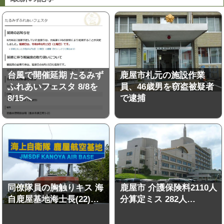
台風で開催延期 たるみず
鹿屋市札元の施設作業
ふれあいフェスタ 8/8を
員、46歳男を窃盗被疑者
8/15へ
で逮捕
同僚隊員の胸触りキス 海
鹿屋市 介護保険料2110人
自鹿屋基地海士長(22)…
分算定ミス 282人…