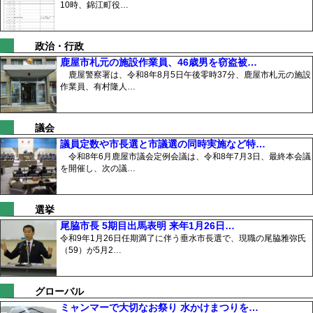
10時、錦江町役…
政治・行政
鹿屋市札元の施設作業員、46歳男を窃盗被…
鹿屋警察署は、令和8年8月5日午後零時37分、鹿屋市札元の施設
作業員、有村隆人…
議会
議員定数や市長選と市議選の同時実施など特…
令和8年6月鹿屋市議会定例会議は、令和8年7月3日、最終本会議
を開催し、次の議…
選挙
尾脇市長 5期目出馬表明 来年1月26日…
令和9年1月26日任期満了に伴う垂水市長選で、現職の尾脇雅弥氏
（59）が5月2…
グローバル
ミャンマーで大切なお祭り 水かけまつりを…