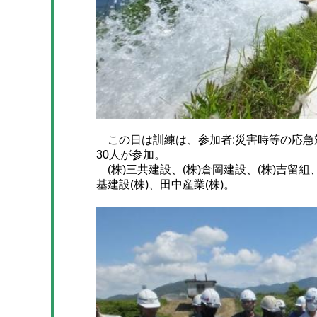
この日は訓練は、参加者:災害時等の応急
30人が参加。
(株)三共建設、(株)倉岡建設、(株)吉留組
基建設(株)、田中産業(株)。