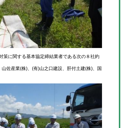
対策に関する基本協定締結業者である次の８社約
、山佐産業(株)、(有)山之口建設、肝付土建(株)、国