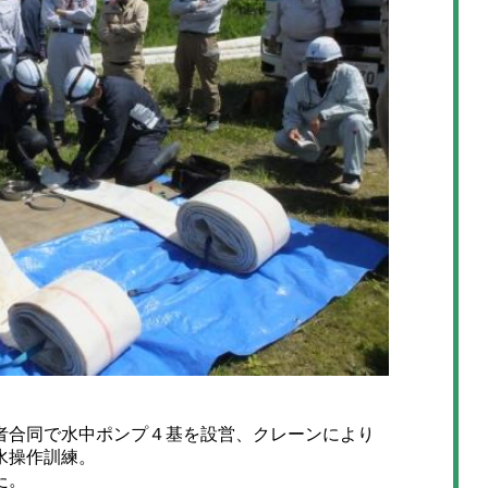
合同で水中ポンプ４基を設営、クレーンにより
水操作訓練。
た。