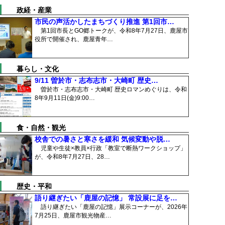
政経・産業
市民の声活かしたまちづくり推進 第1回市…
第1回市長とGO郷トークが、令和8年7月27日、鹿屋市
役所で開催され、鹿屋青年…
暮らし・文化
9/11 曽於市・志布志市・大崎町 歴史…
曽於市・志布志市・大崎町 歴史ロマンめぐりは、令和
8年9月11日(金)9:00…
食・自然・観光
校舎での暑さと寒さを緩和 気候変動や脱…
児童や生徒×教員×行政「教室で断熱ワークショップ」
が、令和8年7月27日、28…
歴史・平和
語り継ぎたい「鹿屋の記憶」 常設展に足を…
語り継ぎたい「鹿屋の記憶」展示コーナーが、2026年
7月25日、鹿屋市観光物産…