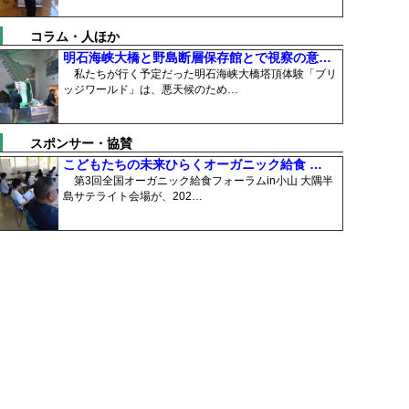
コラム・人ほか
明石海峡大橋と野島断層保存館とで視察の意…
私たちが行く予定だった明石海峡大橋塔頂体験「ブリ
ッジワールド」は、悪天候のため…
スポンサー・協賛
こどもたちの未来ひらくオーガニック給食 …
第3回全国オーガニック給食フォーラムin小山 大隅半
島サテライト会場が、202…